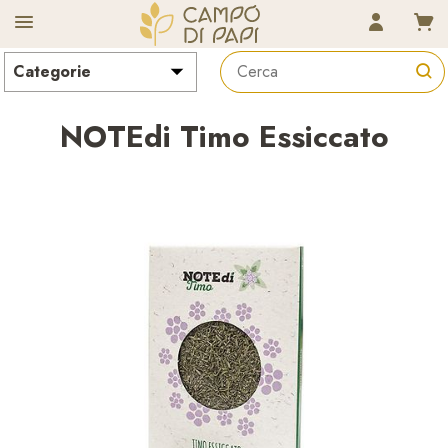
CAMPO D
NOTEdi Timo Essiccato