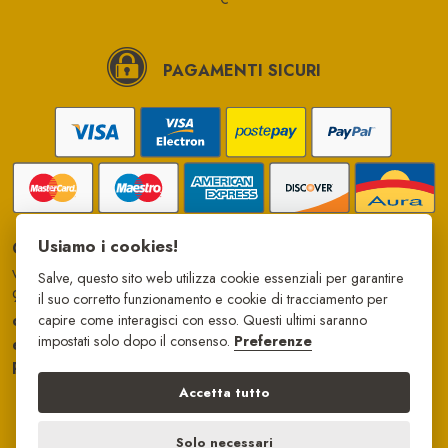
PAGAMENTI SICURI
Usiamo i cookies!
Campo di Papi srl
via Giovanni Falcone, 88
Salve, questo sito web utilizza cookie essenziali per garantire
97100
Ragusa
il suo corretto funzionamento e cookie di tracciamento per
cell
329 066 3987
capire come interagisci con esso. Questi ultimi saranno
impostati solo dopo il consenso.
Preferenze
e-mail
info@campodipapi.it
P. IVA
01732680887
Accetta tutto
Solo necessari