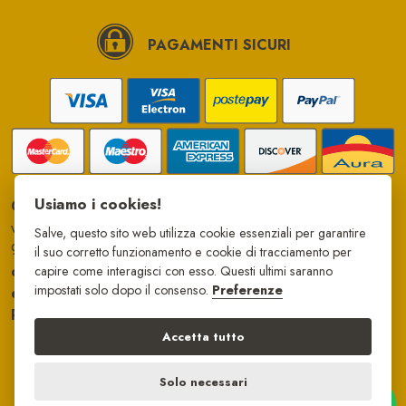
PAGAMENTI SICURI
Usiamo i cookies!
Campo di Papi srl
via Giovanni Falcone, 88
Salve, questo sito web utilizza cookie essenziali per garantire
97100
Ragusa
il suo corretto funzionamento e cookie di tracciamento per
cell
329 066 3987
capire come interagisci con esso. Questi ultimi saranno
impostati solo dopo il consenso.
Preferenze
e-mail
info@campodipapi.it
P. IVA
01732680887
Accetta tutto
Solo necessari