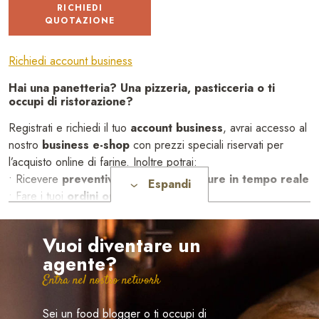
RICHIEDI
QUOTAZIONE
Richiedi account business
Hai una panetteria? Una pizzeria, pasticceria o ti
occupi di ristorazione?
Registrati e richiedi il tuo
account business
, avrai accesso al
nostro
business e-shop
con prezzi speciali riservati per
l’acquisto online di farine. Inoltre potrai:
• Ricevere
preventivi per le tue forniture in tempo reale
Espandi
• Fare i tuoi
ordini online
•
Risparmiare tanto tempo!
Vuoi diventare un
agente?
Entra nel nostro network
Sei un food blogger o ti occupi di